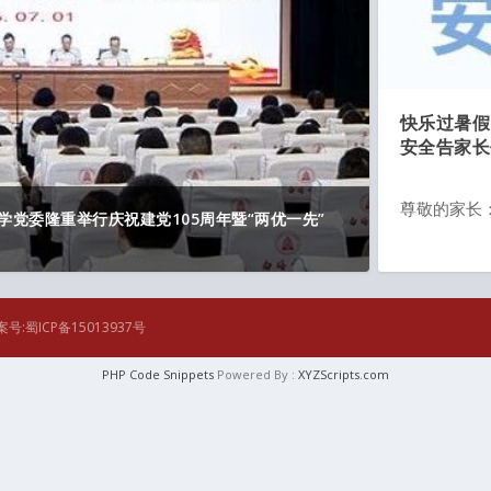
快乐过暑假
安全告家长
尊敬的家长： 
学党委隆重举行庆祝建党105周年暨“两优一先”
案号:蜀ICP备15013937号
PHP Code Snippets
Powered By :
XYZScripts.com